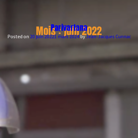
Parivartana
Mois :
juin 2022
Posted on
20 juin 2022
1 mars 2024
by
Jean-Jacques Cunnac